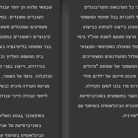
י כל הערכאות והטריבונלים
שבתאי מלווה הן יחסי עבוד
ף לחברות בכל תחומי המשפטי
העובדים מאוגדים. במי
מגוון בייצוג לקוחות בביצוע
מעסיקים שמנהלים משא ו
ר מרצה מטעם לשכת עוה"ד בימי
קיבוציים ראשוניים במקום
תוף הפעולה האקדמאי-מקצועי
בכר מתמחה בליטיגציה בערכ
לול הסטודנטים המצטיינים.
בית המשפט העליון (בש
המשפטי של עמותת "גדולים
בוררויות, וייצוג בפני 
איכות חייהם של ילדים חולי
הכלכלה). נוסף על האמור,
רות פרו בונו למען הקהילה.
מניעת הטרדה מינית (בשית
ת התואר השני במשפטים באוניברסיטת
ליחסי עבודה ודיני עבוד
כנית הבינלאומית בשיתוף עם
פורניה.
באוקטוב
באוניברסיטת תל אבי
הבינלאומית בשיתוף עם