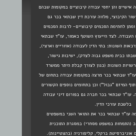
ה אישיים והן יחסי עבודה קיבוציים במקומות שבהם
שור הקיבוצי, מלווה עורכת דין שבתאי בכר גם
מתן לחתימת הסכמים קיבוציים– לרבות הסכמים
 העבודה. לצד הייעוץ השוטף כאמור, עו"ד שבתאי
אות השונות: בתי הדין לעבודה (אזוריים וארצי),
בתו כבית משפט גבוה לצדק), ישיבות גישור,
הרשויות השונות (כגון לצורך קבלת היתר ממשרד
 עו"ד שבתאי בכר מרצה במקומות עבודה בתחום של
וף המיזם "גבול") וכן בתחומים נוספים הקשורים
ה. עו"ד שבתאי בכר חברה גם בפורום דיני עבודה
בלשכת עורכי הדין.
ר 2024 השלימה עו"ד שבתאי בכר את התואר השני במשפטים
ב (התמחות במשפט מסחרי) במסגרת התוכנית
 אוניברסיטת ברקלי, קליפורניה (בהצטיינות).