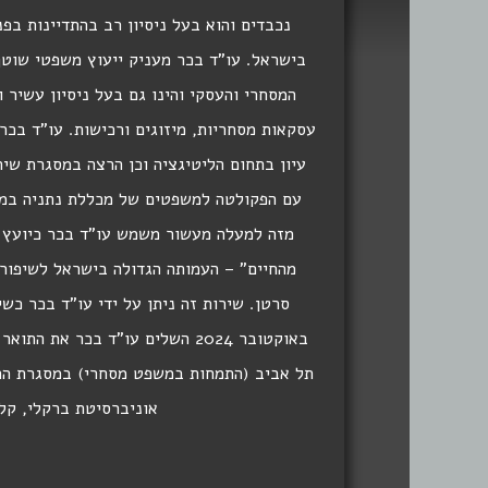
נכבדים והוא בעל ניסיון רב בהתדיינות בפנ
בישראל. עו"ד בכר מעניק ייעוץ משפטי שוט
המסחרי והעסקי והינו גם בעל ניסיון עשיר ו
עסקאות מסחריות, מיזוגים ורכישות. עו"ד בכ
עיון בתחום הליטיגציה וכן הרצה במסגרת שי
עם הפקולטה למשפטים של מכללת נתניה במס
מזה למעלה מעשור משמש עו"ד בכר כיועץ 
מהחיים" – העמותה הגדולה בישראל לשיפור 
סרטן. שירות זה ניתן על ידי עו"ד בכר כשי
באוקטובר 2024 השלים עו"ד בכר א
תל אביב (התמחות במשפט מסחרי) במסגרת התו
אוניברסיטת ברקלי, קלי