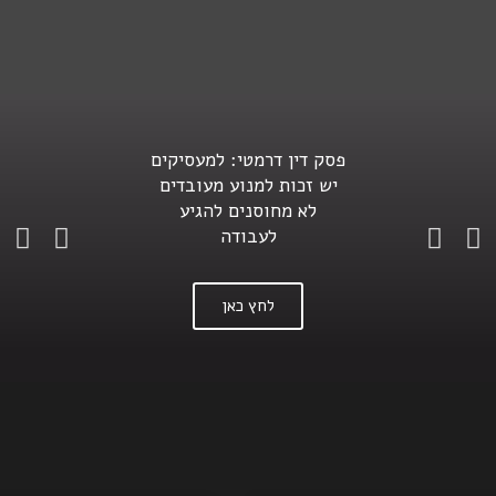
ערוץ 13 – המצעד המשפטי
פסק דין דרמטי: למעסיקים
– ראיון של עו"ד נעמה
יש זכות למנוע מעובדים
שבתאי בכר על זכויות
לא מחוסנים להגיע
הסוציאליות של עובדים
לעבודה
שעובדים מהבית.
לחץ כאן
לחץ כאן