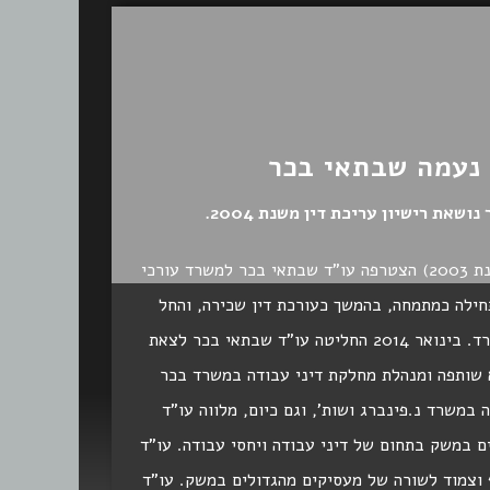
 נעמה שבתאי בכר
שאת רישיון עריכת דין משנת 2004.
מיד עם תום הלימודים (בשנת 2003) הצטרפה עו"ד שבתאי בכר למשרד עורכי
תחילה כמתמחה, בהמשך כעורכת דין שכירה, והחל
משנת 2012 כשותפה במשרד. בינואר 2014 החליטה עו"ד שבתאי בכר לצאת
 שותפה ומנהלת מחלקת דיני עבודה במשרד בכר
במשרד נ.פינברג ושות', וגם כיום, מלווה עו"ד
 במשק בתחום של דיני עבודה ויחסי עבודה. עו"ד
וצמוד לשורה של מעסיקים מהגדולים במשק. עו"ד