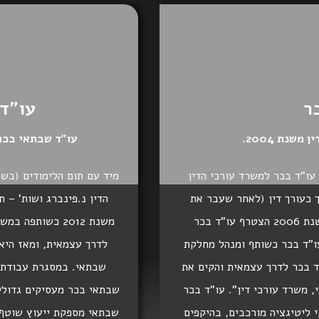
ר
עו"ד
שנת 2004.
עו"ד שבתאי בכר נו
ודים (בשנת 2003) הצטרף עו"ד בכר למשרד עורכי הדין
 כעורך דין (לאחר שעבר את
הדין נ.פינברג ושות' – 
מבחני ההסמכה של הלשכה בהצטיינות). בשנת 2006 הצטרף עו"ד בכר
יטיגציה ובשנת 2009 מונה עו"ד בכר כשותף ומנהל מחלקת
לדרך עצמאית, ומאז היא
 משרד. בשנת 2012 יצא עו"ד בכר לדרך עצמאית והקים את
שבתאי. במסגרת עבודתה 
 משרד עורכי דין". עו"ד בכר
שבתאי בכר מעסיקים גדולים
י ליטיגציה מורכבים, בהיקפים
שבתאי מספקת ייעוץ שוטף 