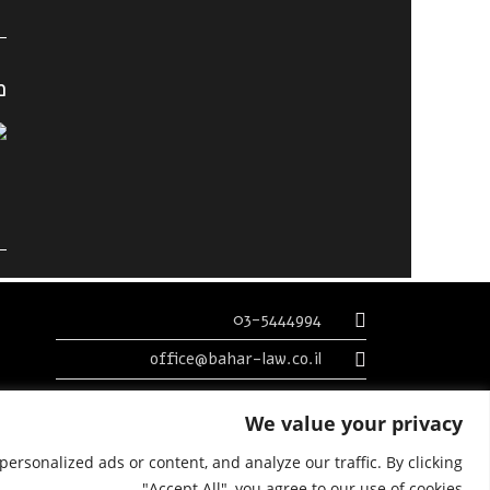
מ
03-5444994
office@bahar-law.co.il
רח' ויצמן 2, ת"א. מגדל אמות השקעות, קומה 10
We value your privacy
תנאי שימוש
|
מדיניות פרטיות
|
הצהרת נגישות
ersonalized ads or content, and analyze our traffic. By clicking
"Accept All", you agree to our use of cookies.